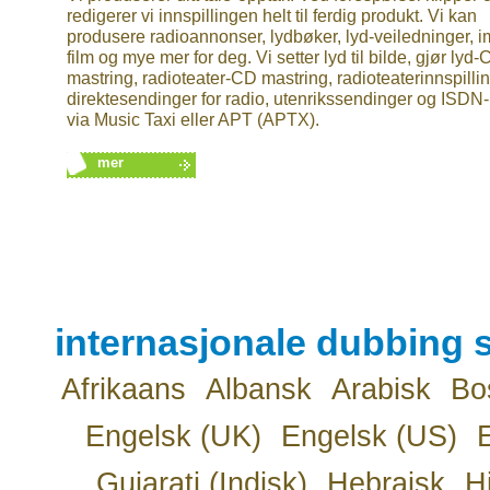
redigerer vi innspillingen helt til ferdig produkt. Vi kan
produsere radioannonser, lydbøker, lyd-veiledninger, 
film og mye mer for deg. Vi setter lyd til bilde, gjør lyd
mastring, radioteater-CD mastring, radioteaterinnspillin
direktesendinger for radio, utenrikssendinger og ISDN-
via Music Taxi eller APT (APTX).
mer
internasjonale dubbing s
Afrikaans
Albansk
Arabisk
Bo
Engelsk (UK)
Engelsk (US)
Gujarati (Indisk)
Hebraisk
H