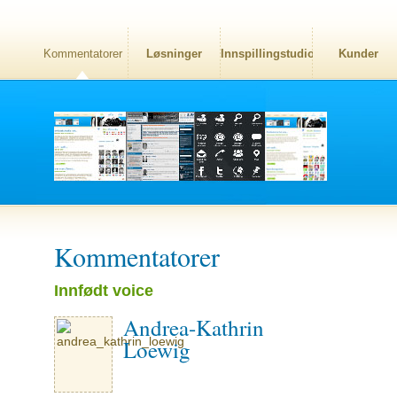
Kommentatorer
Løsninger
Innspillingstudio
Kunder
Kommentatorer
Innfødt voice
Andrea-Kathrin
Loewig