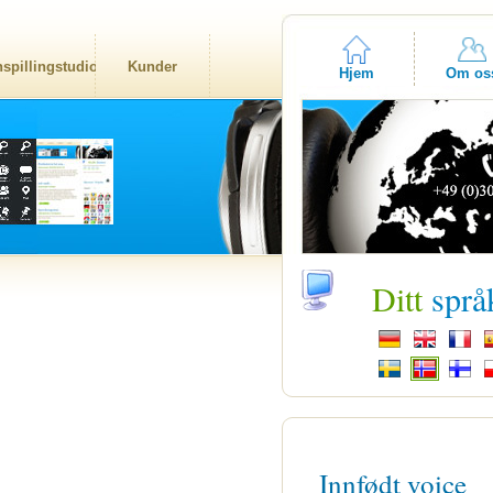
nspillingstudio
Kunder
Hjem
Om os
Ditt
språ
Innfødt voice