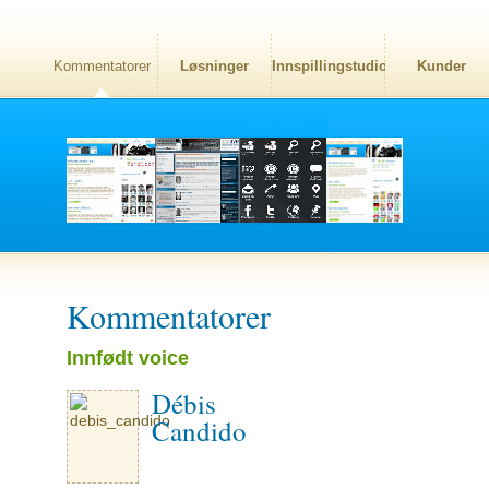
Kommentatorer
Løsninger
Innspillingstudio
Kunder
Kommentatorer
Innfødt voice
Débis
Candido