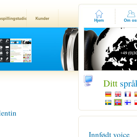
nspillingstudio
Kunder
Hjem
Om os
Ditt
språ
entin
Innfødt voice