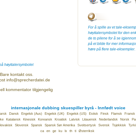
For å spille av et tale-eksemp
høyttalersymbolet for den en
de to pilene for å se igjenn
på et bilde for mer informa
høre på flere tale-eksempler.
 på høyttalersymbolet
Bare kontakt oss.
post info@sprecherdatei.de
ell kommentator tilgjengelig
internasjonale dubbing skuespiller byrå - Innfødt voice
garsk
Dansk
Engelsk (Aus)
Engelsk (UK)
Engelsk (US)
Estisk
Finsk
Flamsk
Fransk
ke
Katalansk
Kinesisk
Koreansk
Kroatisk
Latvisk
Litauensk
Nederlandsk
Norsk
Pa
lovakisk
Slovensk
Spansk
Spansk Sør Amerika
Sveitsertysk
Svensk
Tsjekkisk
Tyrk
ca
en
ge
ku
lx
th
ti
Østerriksk