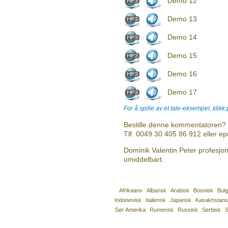
Demo 12
Demo 13
Demo 14
Demo 15
Demo 16
Demo 17
For å spille av et tale-eksempel, klikk
Bestille denne kommentatoren? 
Tlf. 0049 30 405 86 912 eller e
Dominik Valentin Peter profesjon
umiddelbart.
Afrikaans
Albansk
Arabisk
Bosnisk
Bul
Indonesisk
Italiensk
Japansk
Kasakhstans
Sør Amerika
Rumensk
Russisk
Serbisk
S