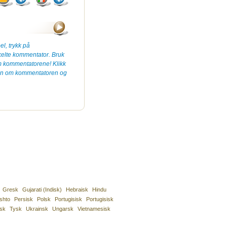
el, trykk på
kelte kommentator. Bruk
om kommentatorene! Klikk
sjon om kommentatoren og
Gresk
Gujarati (Indisk)
Hebraisk
Hindu
shto
Persisk
Polsk
Portugisisk
Portugisisk
isk
Tysk
Ukrainsk
Ungarsk
Vietnamesisk