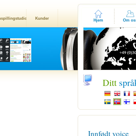
nspillingstudio
Kunder
Hjem
Om os
Ditt
språ
Innfødt voice