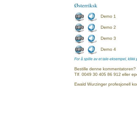
Østerriksk
Demo 1
Demo 2
Demo 3
Demo 4
For å spille av et tale-eksempel, klikk
Bestille denne kommentatoren? 
Tlf. 0049 30 405 86 912 eller e
Ewald Wurzinger profesjonell ko