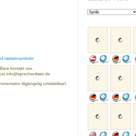
 på høyttalersymbolet
Bare kontakt oss.
post info@sprecherdatei.de
mmentator tilgjengelig umiddelbart.