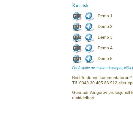
Russisk
Demo 1
Demo 2
Demo 3
Demo 4
Demo 5
For å spille av et tale-eksempel, klikk
Bestille denne kommentatoren? 
Tlf. 0049 30 405 86 912 eller e
Gennadi Vengerov profesjonell k
umiddelbart.