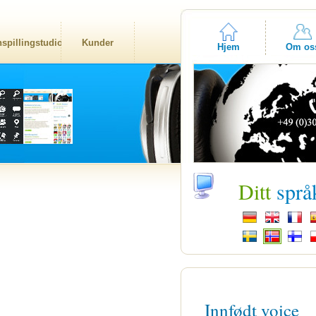
nspillingstudio
Kunder
Hjem
Om os
Ditt
språ
Innfødt voice