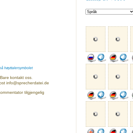
 på høyttalersymbolet
Bare kontakt oss.
post info@sprecherdatei.de
ommentator tilgjengelig