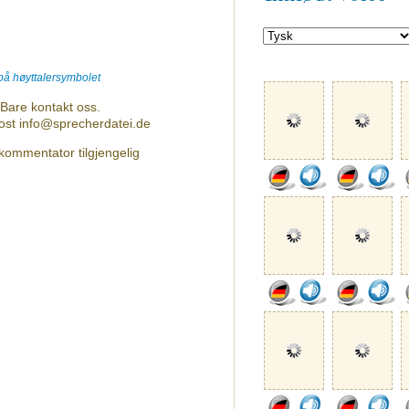
 på høyttalersymbolet
Bare kontakt oss.
post info@sprecherdatei.de
kommentator tilgjengelig