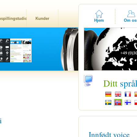
nspillingstudio
Kunder
Hjem
Om os
Ditt
språ
i
Innfødt voice