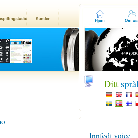
nspillingstudio
Kunder
Hjem
Om os
Ditt
språ
mo
Innfødt voice