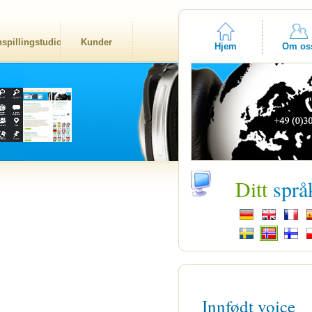
nspillingstudio
Kunder
Hjem
Om os
Ditt
språ
Innfødt voice