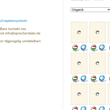
 på høyttalersymbolet
Bare kontakt oss.
post info@sprecherdatei.de
or tilgjengelig umiddelbart.