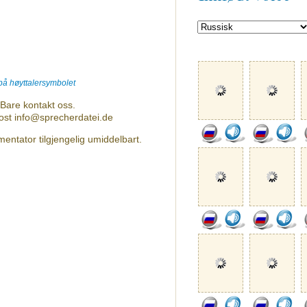
 på høyttalersymbolet
Bare kontakt oss.
post info@sprecherdatei.de
entator tilgjengelig umiddelbart.