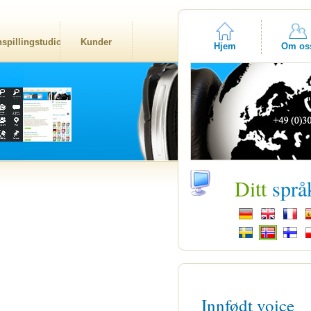
nspillingstudio
Kunder
Hjem
Om os
Ditt
språ
Innfødt voice