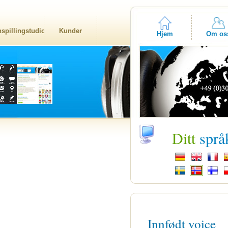
nspillingstudio
Kunder
Hjem
Om os
Ditt
språ
Innfødt voice