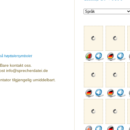
 på høyttalersymbolet
Bare kontakt oss.
post info@sprecherdatei.de
tator tilgjengelig umiddelbart.