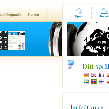
nspillingstudio
Kunder
Hjem
Om os
Ditt
språ
Innfødt voice