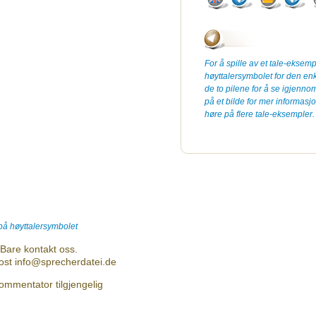
For å spille av et tale-eksemp
høyttalersymbolet for den en
de to pilene for å se igjenn
på et bilde for mer informa
høre på flere tale-eksempler.
 på høyttalersymbolet
Bare kontakt oss.
post info@sprecherdatei.de
ommentator tilgjengelig