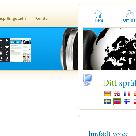
nspillingstudio
Kunder
Hjem
Om os
Ditt
språ
Innfødt voice