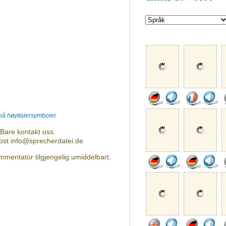
 på høyttalersymbolet
Bare kontakt oss.
post info@sprecherdatei.de
mmentator tilgjengelig umiddelbart.