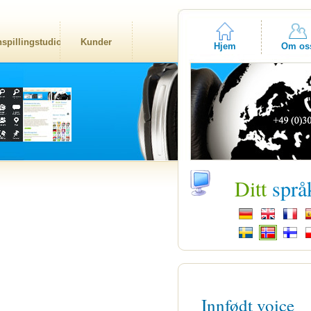
nspillingstudio
Kunder
Hjem
Om os
Ditt
språ
Innfødt voice