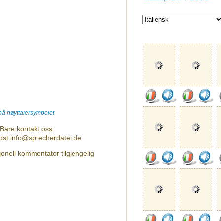
 på høyttalersymbolet
Bare kontakt oss.
post info@sprecherdatei.de
onell kommentator tilgjengelig