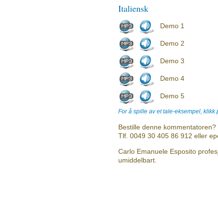
Italiensk
Demo 1
Demo 2
Demo 3
Demo 4
Demo 5
For å spille av et tale-eksempel, klikk
Bestille denne kommentatoren? 
Tlf. 0049 30 405 86 912 eller e
Carlo Emanuele Esposito profesj
umiddelbart.