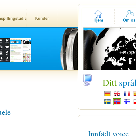
nspillingstudio
Kunder
Hjem
Om os
Ditt
språ
uele
Innfødt voice