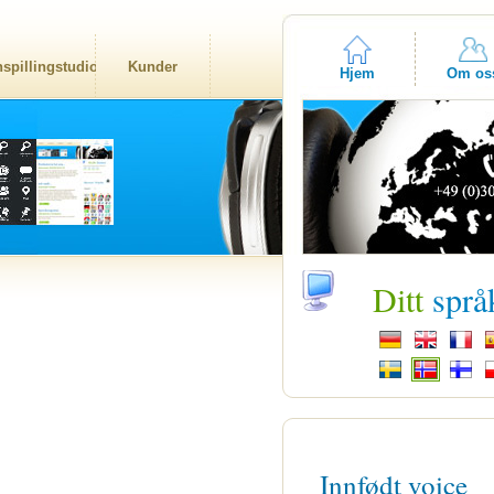
nspillingstudio
Kunder
Hjem
Om os
Ditt
språ
Innfødt voice