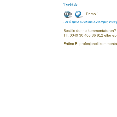
Tyrkisk
Demo 1
For å spille av et tale-eksempel, klikk
Bestille denne kommentatoren? 
Tlf. 0049 30 405 86 912 eller e
Erdinc E. profesjonell kommentat