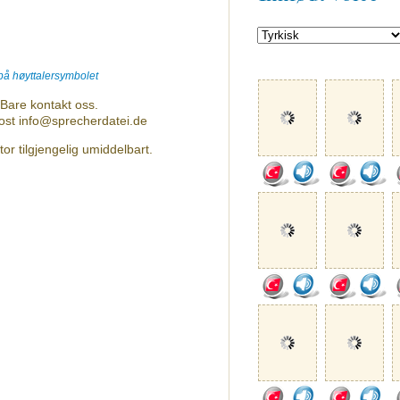
 på høyttalersymbolet
Bare kontakt oss.
post info@sprecherdatei.de
or tilgjengelig umiddelbart.