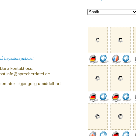
 på høyttalersymbolet
Bare kontakt oss.
post info@sprecherdatei.de
ntator tilgjengelig umiddelbart.