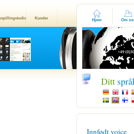
nspillingstudio
Kunder
Hjem
Om os
Ditt
språ
Innfødt voice