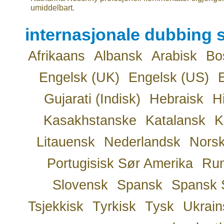
umiddelbart.
internasjonale dubbing s
Afrikaans
Albansk
Arabisk
Bo
Engelsk (UK)
Engelsk (US)
Gujarati (Indisk)
Hebraisk
H
Kasakhstanske
Katalansk
K
Litauensk
Nederlandsk
Nors
Portugisisk Sør Amerika
Ru
Slovensk
Spansk
Spansk 
Tsjekkisk
Tyrkisk
Tysk
Ukrain