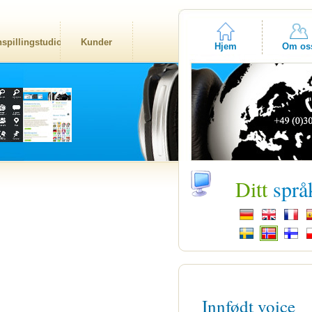
nspillingstudio
Kunder
Hjem
Om os
Ditt
språ
Innfødt voice