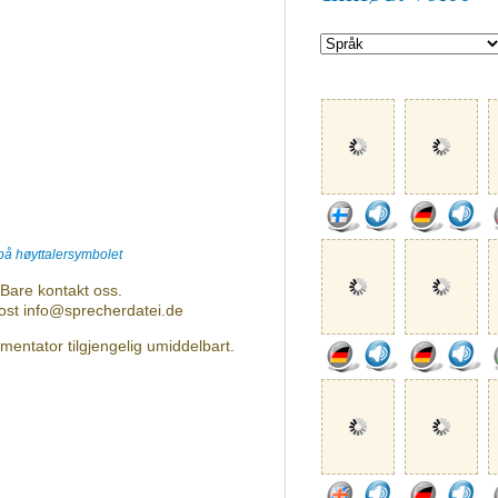
 på høyttalersymbolet
Bare kontakt oss.
post info@sprecherdatei.de
entator tilgjengelig umiddelbart.