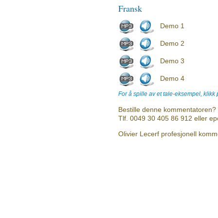
Fransk
Demo 1
Demo 2
Demo 3
Demo 4
For å spille av et tale-eksempel, klikk
Bestille denne kommentatoren? 
Tlf. 0049 30 405 86 912 eller e
Olivier Lecerf profesjonell komme