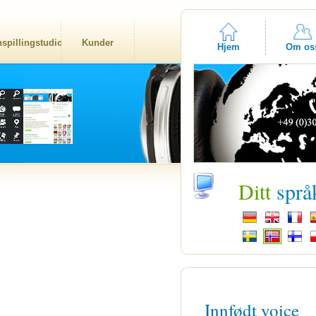
nspillingstudio
Kunder
Hjem
Om os
Ditt
språ
Innfødt voice