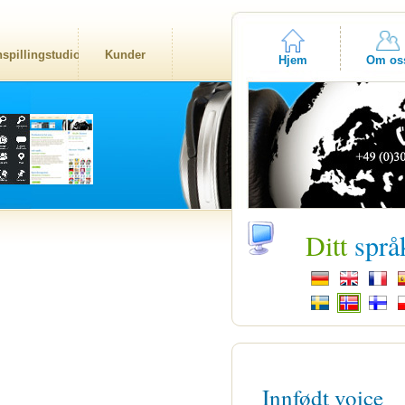
nspillingstudio
Kunder
Hjem
Om os
Ditt
språ
Innfødt voice