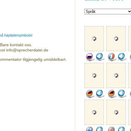
 på høyttalersymbolet
Bare kontakt oss.
post info@sprecherdatei.de
ommentator tilgjengelig umiddelbart.