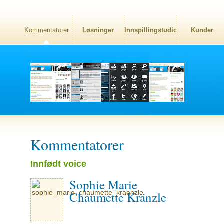
Kommentatorer
Løsninger
Innspillingstudio
Kunder
Kommentatorer
Innfødt voice
Sophie Marie
Chaumette Kränzle