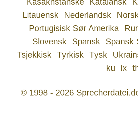
Kasakhstanske
Katalansk
K
Litauensk
Nederlandsk
Nors
Portugisisk Sør Amerika
Ru
Slovensk
Spansk
Spansk 
Tsjekkisk
Tyrkisk
Tysk
Ukrain
ku
lx
t
© 1998 - 2026 Sprecherdatei.d